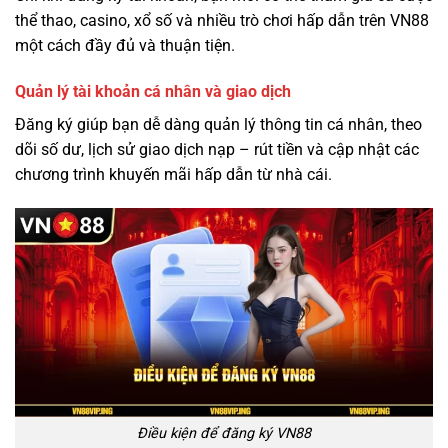
thể thao, casino, xổ số và nhiều trò chơi hấp dẫn trên VN88
một cách đầy đủ và thuận tiện.
Quản lý tài khoản cá nhân và giao dịch
Đăng ký giúp bạn dễ dàng quản lý thông tin cá nhân, theo
dõi số dư, lịch sử giao dịch nạp – rút tiền và cập nhật các
chương trình khuyến mãi hấp dẫn từ nhà cái.
Điều kiện để đăng ký VN88