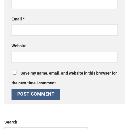
Email
*
Website
Save my name, email, and website in this browser for
the next time I comment.
Search