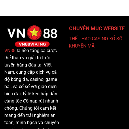
CHUYÊN MỤC WEBSITE
THỂ THAO
CASINO
XỔ SỐ
KHUYẾN MÃI
VN88
là nền tảng cá cược
thể thao và giải trí trực
tuyến hàng đầu tại Việt
Nam, cung cấp dịch vụ cá
độ bóng đá, casino, game
bài, và xổ số với giao diện
hiện đại, tỷ lệ kèo hấp dẫn
cùng tốc độ nạp rút nhanh
chóng. Chúng tôi cam kết
mang đến trải nghiệm an
toàn, minh bạch và chuyên