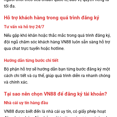
tối đa.
Hỗ trợ khách hàng trong quá trình đăng ký
Tư vấn và hỗ trợ 24/7
Nếu gặp khó khăn hoặc thắc mắc trong quá trình đăng ký,
đội ngũ chăm sóc khách hàng VN88 luôn sẵn sàng hỗ trợ
qua chat trực tuyến hoặc hotline.
Hướng dẫn từng bước chi tiết
Bộ phận hỗ trợ sẽ hướng dẫn bạn từng bước đăng ký một
cách chi tiết và cụ thể, giúp quá trình diễn ra nhanh chóng
và chính xác.
Tại sao nên chọn VN88 để đăng ký tài khoản?
Nhà cái uy tín hàng đầu
VN88 được biết đến là nhà cái uy tín, có giấy phép hoạt