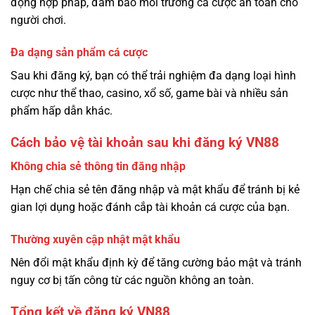
động hợp pháp, đảm bảo môi trường cá cược an toàn cho
người chơi.
Đa dạng sản phẩm cá cược
Sau khi đăng ký, bạn có thể trải nghiệm đa dạng loại hình
cược như thể thao, casino, xổ số, game bài và nhiều sản
phẩm hấp dẫn khác.
Cách bảo vệ tài khoản sau khi đăng ký VN88
Không chia sẻ thông tin đăng nhập
Hạn chế chia sẻ tên đăng nhập và mật khẩu để tránh bị kẻ
gian lợi dụng hoặc đánh cắp tài khoản cá cược của bạn.
Thường xuyên cập nhật mật khẩu
Nên đổi mật khẩu định kỳ để tăng cường bảo mật và tránh
nguy cơ bị tấn công từ các nguồn không an toàn.
Tổng kết về đăng ký VN88