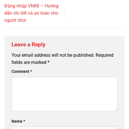
Đăng nhập VN88 – Hướng
dẫn chi tiết và an toàn cho
người chơi
Leave a Reply
Your email address will not be published.
Required
fields are marked
*
Comment
*
Name
*