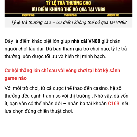
Tỷ lệ trả thưởng cao – Ưu điểm không thể bỏ qua tại VN88
Đây là điểm khác biệt lớn giúp
nhà cái VN88
giữ chân
người chơi lâu dài. Dù bạn tham gia trò chơi nào, tỷ lệ trả
thưởng luôn được tối ưu và hiển thị minh bạch.
Cơ hội thắng lớn chỉ sau vài vòng chơi tại bất kỳ sảnh
game nào
Với mỗi trò chơi, từ cá cược thể thao đến casino, hệ số
thưởng đều cạnh tranh so với thị trường . Nhờ vậy, dù vốn
ít, bạn vẫn có thể nhân đôi – nhân ba tài khoản
C168
nếu
lựa chọn đúng chiến thuật chơi.