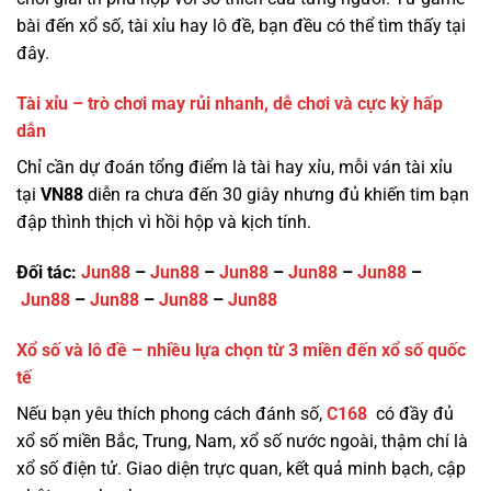
bài đến xổ số, tài xỉu hay lô đề, bạn đều có thể tìm thấy tại
đây.
Tài xỉu – trò chơi may rủi nhanh, dễ chơi và cực kỳ hấp
dẫn
Chỉ cần dự đoán tổng điểm là tài hay xỉu, mỗi ván tài xỉu
tại
VN88
diễn ra chưa đến 30 giây nhưng đủ khiến tim bạn
đập thình thịch vì hồi hộp và kịch tính.
Đối tác:
Jun88
–
Jun88
–
Jun88
–
Jun88
–
Jun88
–
Jun88
–
Jun88
–
Jun88
–
Jun88
Xổ số và lô đề – nhiều lựa chọn từ 3 miền đến xổ số quốc
tế
Nếu bạn yêu thích phong cách đánh số,
C168
có đầy đủ
xổ số miền Bắc, Trung, Nam, xổ số nước ngoài, thậm chí là
xổ số điện tử. Giao diện trực quan, kết quả minh bạch, cập