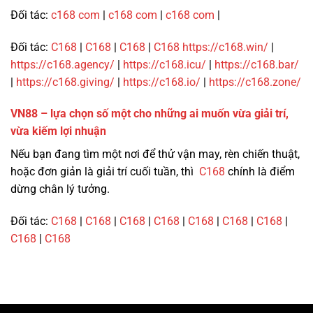
Đối tác:
c168 com
|
c168 com
|
c168 com
|
Đối tác:
C168
|
C168
|
C168
|
C168
https://c168.win/
|
https://c168.agency/
|
https://c168.icu/
|
https://c168.bar/
|
https://c168.giving/
|
https://c168.io/
|
https://c168.zone/
VN88 – lựa chọn số một cho những ai muốn vừa giải trí,
vừa kiếm lợi nhuận
Nếu bạn đang tìm một nơi để thử vận may, rèn chiến thuật,
hoặc đơn giản là giải trí cuối tuần, thì
C168
chính là điểm
dừng chân lý tưởng.
Đối tác:
C168
|
C168
|
C168
|
C168
|
C168
|
C168
|
C168
|
C168
|
C168