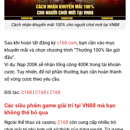
Cách nhận khuyến mãi 100% cho người chơi mới tại VN88
Sau khi hoàn tất đăng ký
c168.com
, bạn cần vào mục
khuyến mãi và chọn chương trình “Thưởng 100% lần gửi
đầu”.
Ví dụ: Nạp 200K sẽ nhận tổng cộng 400K trong tài khoản
cược. Tuy nhiên, để rút phần thưởng, bạn cần hoàn thành
số vòng cược theo yêu cầu.
Đối tác:
C168
|
C168
|
C168
Các siêu phẩm game giải trí tại VN88 mà bạn
không thể bỏ qua
Ngoài thể thao và casino,
C168
còn cung cấp nhiều trò
chơi giải trí phù hợp với sở thích của từng người. Từ game