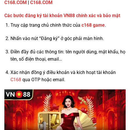
C168.COM
|
C168.COM
Các bước đăng ký tài khoản VN88 chính xác và bảo mật
Truy cập trang chủ chính thức của
c168 game
.
Nhấn vào nút “Đăng ký” ở góc phải màn hình.
Điền đầy đủ các thông tin: tên người dùng, mật khẩu, họ
tên, số điện thoại, email…
Xác nhận đồng ý điều khoản và kích hoạt tài khoản
C168
qua OTP hoặc email.