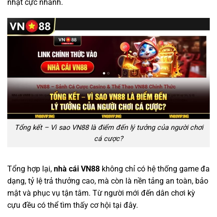
nhật cực nhanh.
Tổng kết – Vì sao VN88 là điểm đến lý tưởng của người chơi
cá cược?
Tổng hợp lại,
nhà cái VN88
không chỉ có hệ thống game đa
dạng, tỷ lệ trả thưởng cao, mà còn là nền tảng an toàn, bảo
mật và phục vụ tận tâm. Từ người mới đến dân chơi kỳ
cựu đều có thể tìm thấy cơ hội tại đây.